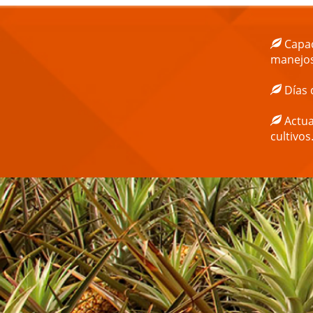
Capac
manejos
Días 
Actual
cultivos