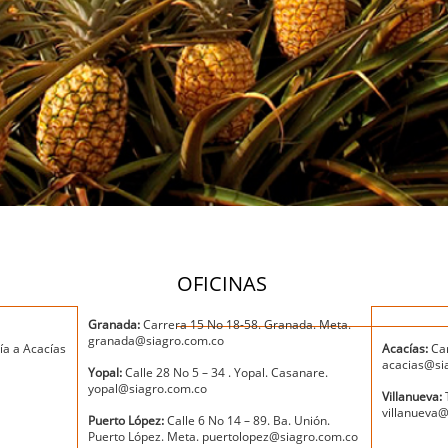
OFICINAS
Granada:
Carrera 15 No 18-58. Granada. Meta.
granada@siagro.com.co
vía a Acacías
Acacías:
Car
acacias@si
Yopal:
Calle 28 No 5 – 34 . Yopal. Casanare.
yopal@siagro.com.co
Villanueva:
T
villanueva
Puerto López:
Calle 6 No 14 – 89. Ba. Unión.
Puerto López. Meta. puertolopez@siagro.com.co