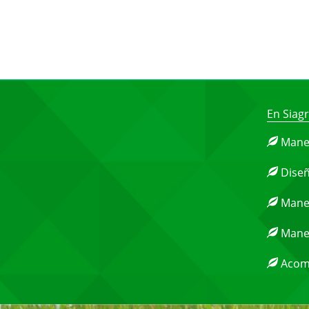
En Siag
Manej
Diseño
Manej
Manej
Acomp